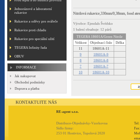
Proti teplu a do hutních provozů
Jednorázové a laboratorní
rukavice
Nitrilová rukavice,330mm/0,38mm, food ates
Rukavice a oděvy pro svářeče
Výrobce: Ejendals Švédsko
1 balení obsahuje: 12 párů
Rukavice proti chladu
TEGERA 18601A/Green Nitrile
Rukavice pro speciální užití
Velikost
Objednací číslo
Délka
TEGERA Infinity řada
11
18601A-11
9
18601A-9
OBUV
8
18601A-8
7
18601A-7
INFORMACE
10
18601A-10
Jak nakupovat
Obchodní podmínky
Doprava a platba
KONTAKTUJTE NÁS
RE-agent s.r.o.
Distribuce-Objednávky-Vzorkovna
Tel
Sídlo firmy:
Fax
253 01 Hostivice, Topolová 2020
Mob
ema