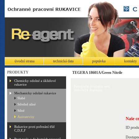
úvodní strana
technická data
poptávka
kontakty
PRODUKTY
TEGERA 18601A/Green Nitrile
Chemicky odolné a úklidové
rukavice
Fotografie produktu není
bohužel k dispozici.
Mechanicky odolné rukavice
Slabé
Středně silné
Silné
Autoservisy
Naše c
Rukavice proti pořezání tříd
ID prod
C,D,E,F
Dostupn