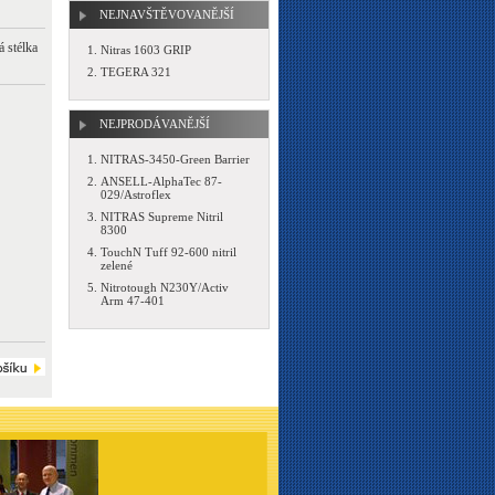
NEJNAVŠTĚVOVANĚJŠÍ
á stélka
Nitras 1603 GRIP
TEGERA 321
NEJPRODÁVANĚJŠÍ
NITRAS-3450-Green Barrier
ANSELL-AlphaTec 87-
029/Astroflex
NITRAS Supreme Nitril
8300
TouchN Tuff 92-600 nitril
zelené
Nitrotough N230Y/Activ
Arm 47-401