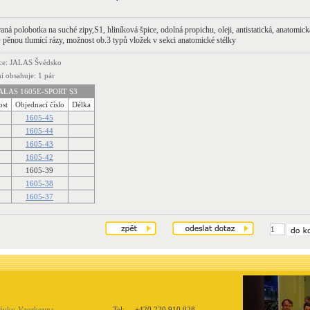
aná polobotka na suché zipy,S1, hliníková špice, odolná propichu, oleji, antistatická, anatomick
pěnou tlumící rázy, možnost ob.3 typů vložek v sekci anatomické stélky
ce: JALAS Švédsko
í obsahuje: 1 pár
ALAS 1605E-SPORT S3
ost
Objednací číslo
Délka
1605-45
1605-44
1605-43
1605-42
1605-39
1605-38
1605-37
návky-Vzorkovna
Tel: +420 220 910 028