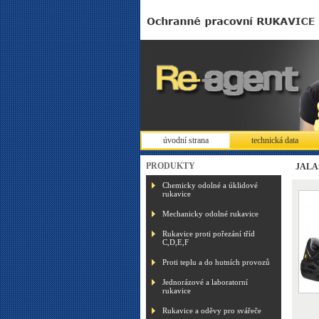
úvodní strana
technická data
PRODUKTY
JALAS
Chemicky odolné a úklidové
rukavice
Mechanicky odolné rukavice
Rukavice proti pořezání tříd
C,D,E,F
Proti teplu a do hutních provozů
Jednorázové a laboratorní
rukavice
Rukavice a oděvy pro svářeče