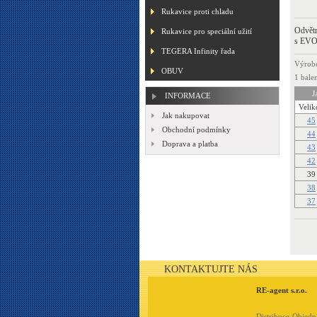
Rukavice proti chladu
Odvětr
Rukavice pro speciální užití
s EVO 
TEGERA Infinity řada
Výrob
OBUV
1 balen
J
INFORMACE
Velik
Jak nakupovat
45
Obchodní podmínky
44
Doprava a platba
43
42
39
38
37
KONTAKTUJTE NÁS
RE-agent s.r.o.
Distribuce-Objed