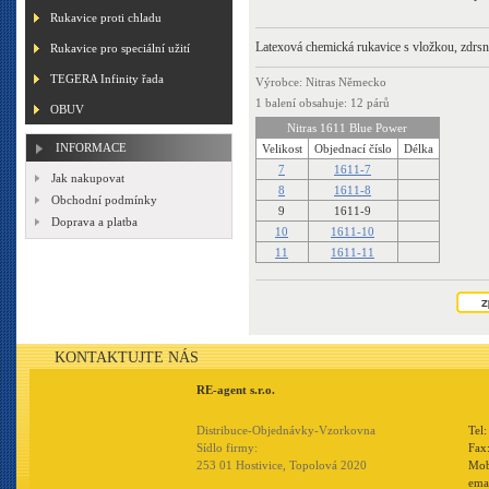
Rukavice proti chladu
Latexová chemická rukavice s vložkou, zdrs
Rukavice pro speciální užití
TEGERA Infinity řada
Výrobce: Nitras Německo
1 balení obsahuje: 12 párů
OBUV
Nitras 1611 Blue Power
INFORMACE
Velikost
Objednací číslo
Délka
7
1611-7
Jak nakupovat
8
1611-8
Obchodní podmínky
9
1611-9
Doprava a platba
10
1611-10
11
1611-11
KONTAKTUJTE NÁS
RE-agent s.r.o.
Distribuce-Objednávky-Vzorkovna
Tel
Sídlo firmy:
Fax
253 01 Hostivice, Topolová 2020
Mob
ema