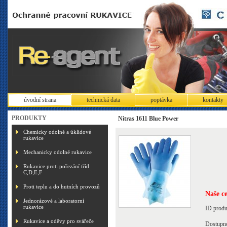
úvodní strana
technická data
poptávka
kontakty
PRODUKTY
Nitras 1611 Blue Power
Chemicky odolné a úklidové
rukavice
Mechanicky odolné rukavice
Rukavice proti pořezání tříd
C,D,E,F
Proti teplu a do hutních provozů
Naše c
Jednorázové a laboratorní
rukavice
ID produ
Rukavice a oděvy pro svářeče
Dostupn