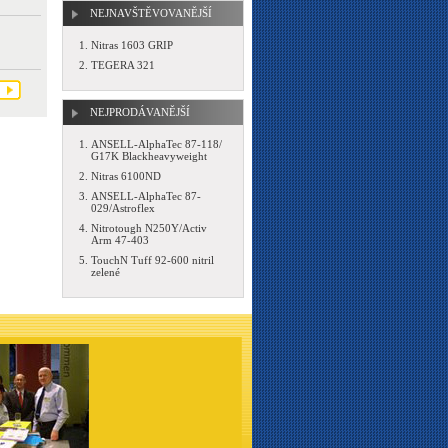
NEJNAVŠTĚVOVANĚJŠÍ
Nitras 1603 GRIP
TEGERA 321
NEJPRODÁVANĚJŠÍ
ANSELL-AlphaTec 87-118/
G17K Blackheavyweight
Nitras 6100ND
ANSELL-AlphaTec 87-
029/Astroflex
Nitrotough N250Y/Activ
Arm 47-403
TouchN Tuff 92-600 nitril
zelené