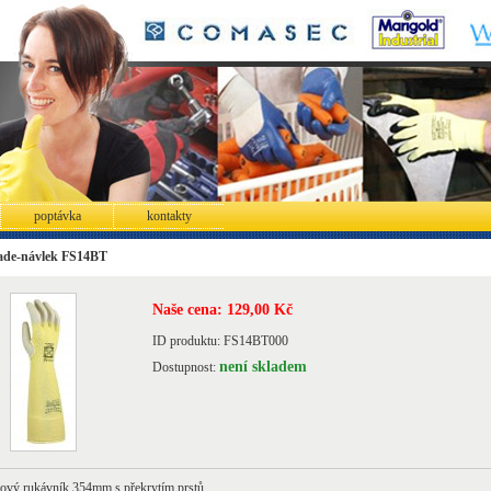
poptávka
kontakty
lade-návlek FS14BT
Naše cena: 129,00 Kč
ID produktu: FS14BT000
není skladem
Dostupnost:
ový rukávník 354mm s překrytím prstů