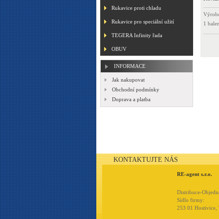
Rukavice proti chladu
Výrobc
Rukavice pro speciální užití
1 bale
TEGERA Infinity řada
OBUV
INFORMACE
Jak nakupovat
Obchodní podmínky
Doprava a platba
KONTAKTUJTE NÁS
RE-agent s.r.o.
Distribuce-Objed
Sídlo firmy:
253 01 Hostivice,