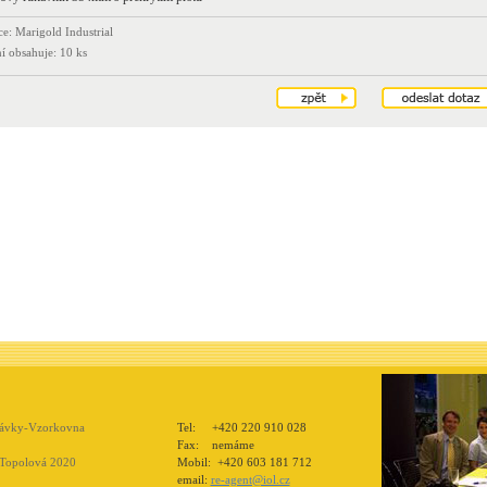
e: Marigold Industrial
ní obsahuje: 10 ks
návky-Vzorkovna
Tel: +420 220 910 028
Fax: nemáme
 Topolová 2020
Mobil: +420 603 181 712
email:
re-agent@iol.cz