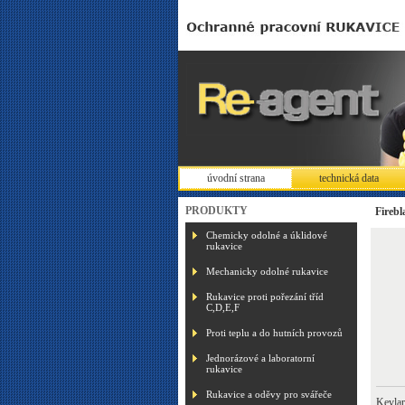
úvodní strana
technická data
PRODUKTY
Fireb
Chemicky odolné a úklidové
rukavice
Mechanicky odolné rukavice
Rukavice proti pořezání tříd
C,D,E,F
Proti teplu a do hutních provozů
Jednorázové a laboratorní
rukavice
Rukavice a oděvy pro svářeče
Kevlar