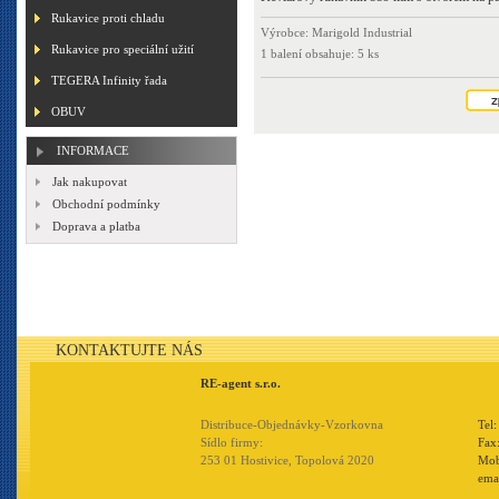
Rukavice proti chladu
Výrobce: Marigold Industrial
Rukavice pro speciální užití
1 balení obsahuje: 5 ks
TEGERA Infinity řada
OBUV
INFORMACE
Jak nakupovat
Obchodní podmínky
Doprava a platba
KONTAKTUJTE NÁS
RE-agent s.r.o.
Distribuce-Objednávky-Vzorkovna
Tel
Sídlo firmy:
Fax
253 01 Hostivice, Topolová 2020
Mob
ema