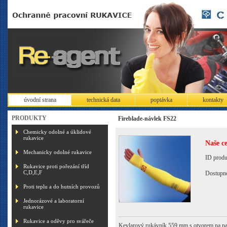
úvodní strana
technická data
poptávka
kontakty
PRODUKTY
Fireblade-návlek FS22
Chemicky odolné a úklidové
rukavice
Naše c
Mechanicky odolné rukavice
ID prod
Rukavice proti pořezání tříd
C,D,E,F
Dostupn
Proti teplu a do hutních provozů
Jednorázové a laboratorní
rukavice
Rukavice a oděvy pro svářeče
Kevlarový rukávník 559 mm s otvorem na pa